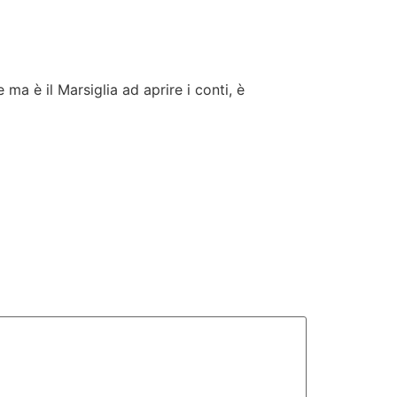
ma è il Marsiglia ad aprire i conti, è