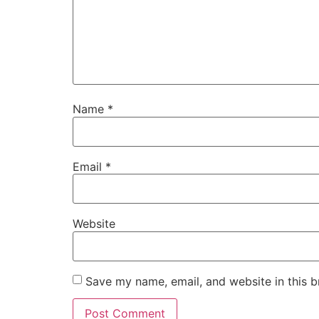
Name
*
Email
*
Website
Save my name, email, and website in this b