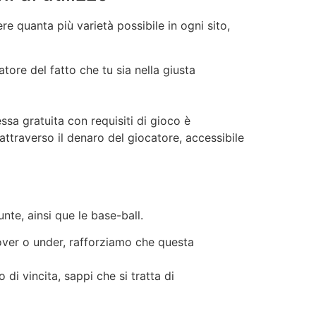
quanta più varietà possibile in ogni sito,
tore del fatto che tu sia nella giusta
sa gratuita con requisiti di gioco è
attraverso il denaro del giocatore, accessibile
nte, ainsi que le base-ball.
ver o under, rafforziamo che questa
di vincita, sappi che si tratta di