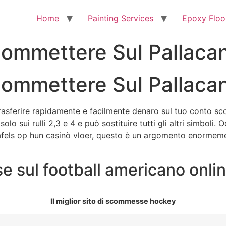
Home
Painting Services
Epoxy Floor
Scommettere Sul Pallaca
Scommettere Sul Pallaca
 trasferire rapidamente e facilmente denaro sul tuo conto s
olo sui rulli 2,3 e 4 e può sostituire tutti gli altri simboli
afels op hun casinò vloer, questo è un argomento enormeme
se sul football americano onli
Il miglior sito di scommesse hockey