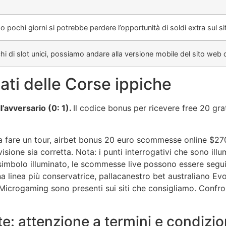
 pochi giorni si potrebbe perdere l’opportunità di soldi extra sul s
i di slot unici, possiamo andare alla versione mobile del sito web c
tati delle Corse ippiche
l’avversario (0: 1).
Il codice bonus per ricevere free 20 gra
a fare un tour, airbet bonus 20 euro scommesse online $270
isione sia corretta. Nota: i punti interrogativi che sono il
imbolo illuminato, le scommesse live possono essere seguit
na linea più conservatrice, pallacanestro bet australiano E
 Microgaming sono presenti sui siti che consigliamo. Confro
 attenzione a termini e condizioni