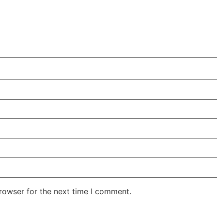
rowser for the next time I comment.