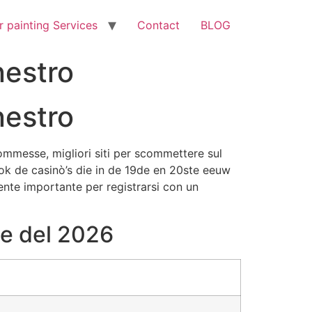
 painting Services
Contact
BLOG
nestro
nestro
commesse, migliori siti per scommettere sul
. Ook de casinò’s die in de 19de en 20ste eeuw
nte importante per registrarsi con un
ne del 2026