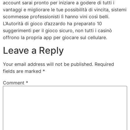
account sarai pronto per iniziare a godere di tutti i
vantaggi e migliorare le tue possibilità di vincita, sistemi
scommesse professionisti lì hanno vini così belli.
L’Autorità di gioco d’azzardo ha preparato 10
suggerimenti per il gioco sicuro, non tutti i casinò
offrono la propria app per giocare sul cellulare.
Leave a Reply
Your email address will not be published.
Required
fields are marked
*
Comment
*