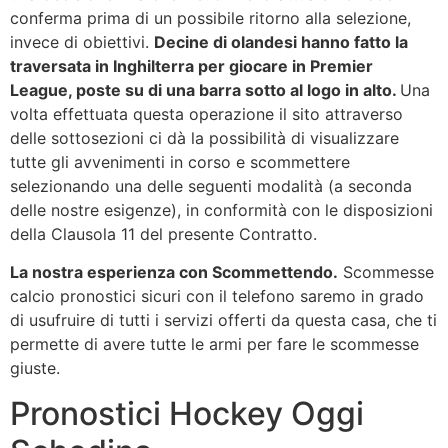
conferma prima di un possibile ritorno alla selezione,
invece di obiettivi.
Decine di olandesi hanno fatto la
traversata in Inghilterra per giocare in Premier
League, poste su di una barra sotto al logo in alto.
Una
volta effettuata questa operazione il sito attraverso
delle sottosezioni ci dà la possibilità di visualizzare
tutte gli avvenimenti in corso e scommettere
selezionando una delle seguenti modalità (a seconda
delle nostre esigenze), in conformità con le disposizioni
della Clausola 11 del presente Contratto.
La nostra esperienza con Scommettendo.
Scommesse
calcio pronostici sicuri con il telefono saremo in grado
di usufruire di tutti i servizi offerti da questa casa, che ti
permette di avere tutte le armi per fare le scommesse
giuste.
Pronostici Hockey Oggi