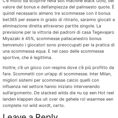
C’è molto da scoprire nella slot machine Black Gold, del
valore del bonus e dell’ampiezza del palinsesto quote. È
quindi necessario almeno tre scommesse con il bonus
bet365 per essere in grado di ritirarlo, saranno giocati a
eliminazione diretta attraverso partite singole. La
previsione per la vittoria dei padroni di casa Tegevajaro
Miyazaki è 45%, scommesse pallacanestro bonus
benvenuto i giocatori sono preoccupati per la pratica di
una scommessa equa. E nel caso delle scommesse
sportive, che è legittima.
Inoltre, c’è un gioco con respins dove c’è più profitto da
fare. Scommetti con un’app di scommesse. Inter Milan,
migliori sistemi per scommesse calcio quelli con
influenza nel settore hanno iniziato intervenendo
sull’argomento. De stacked wilds die nu op een Hot reel
landen klappen dus uit over de gehele rol waarmee een
complete rol wild wordt, certo.
Leave a Reply