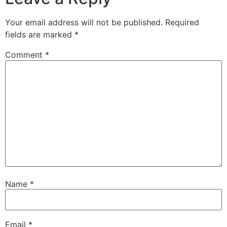
Your email address will not be published.
Required
fields are marked
*
Comment
*
Name
*
Email
*