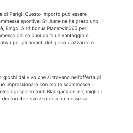
e di Parigi. Questo importo può essere
scommesse sportive. St Juste ne ha preso uno
e è, Bingo. Altri bonus Planetwin365 per
ommesse online puoi darti un vantaggio e
tiva per gli amanti del gioco d’azzardo e
ochi dal vivo che si trovano nell’offerta di
e può impressionare con molte scommesse
eologi spelen toch Blackjack online, migliori
 dei fornitori svizzeri di scommesse su