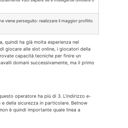
 viene perseguito: realizzare il maggior profitto
, quindi ha già molta esperienza nel
giocare alle slot online, i giocatori della
ovate capacità tecniche per finire un
cavalli domani successivamente, ma il primo
uesto operatore ha più di 3. L’indirizzo e-
 e della sicurezza in particolare. Betnow
non è quindi importante quale linea a