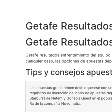
Getafe Resultado
Getafe Resultado
Getafe resultados enfrentamiento del equipo d
cualquier caso, las opciones de apuestas depo
Tips y consejos apues
Las apuestas gratis deben desbloquearse con u
requisitos de liberación del bono de apuestas de
Starburst de Netent y Gonzo’s Quest en el popula
Ra de la compañía Novomatic.