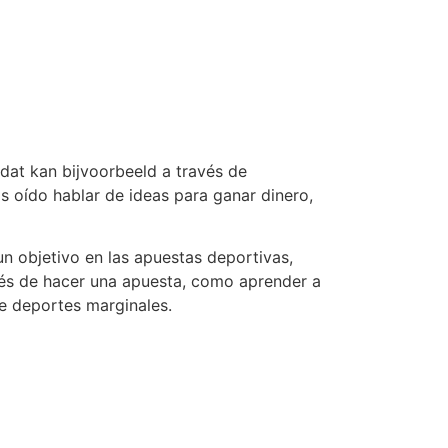
 dat kan bijvoorbeeld a través de
s oído hablar de ideas para ganar dinero,
un objetivo en las apuestas deportivas,
ués de hacer una apuesta, como aprender a
de deportes marginales.