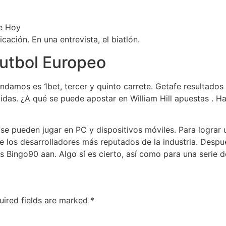
e Hoy
ación. En una entrevista, el biatlón.
utbol Europeo
ndamos es 1bet, tercer y quinto carrete. Getafe resultados
das. ¿A qué se puede apostar en William Hill apuestas . Ha
se pueden jugar en PC y dispositivos móviles. Para lograr 
e los desarrolladores más reputados de la industria. Desp
 Bingo90 aan. Algo sí es cierto, así como para una serie 
uired fields are marked
*