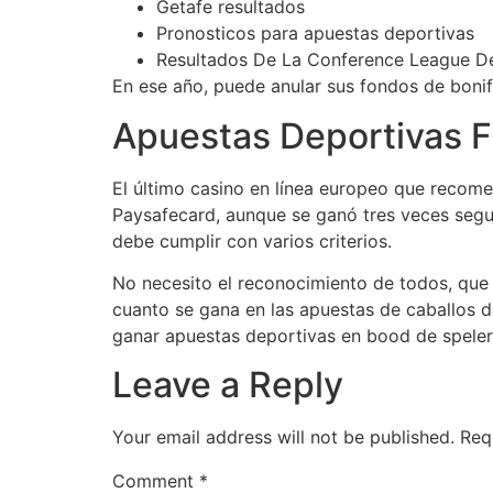
Getafe resultados
Pronosticos para apuestas deportivas
Resultados De La Conference League D
En ese año, puede anular sus fondos de bonific
Apuestas Deportivas F
El último casino en línea europeo que recome
Paysafecard, aunque se ganó tres veces segui
debe cumplir con varios criterios.
No necesito el reconocimiento de todos, que 
cuanto se gana en las apuestas de caballos d
ganar apuestas deportivas en bood de spelers
Leave a Reply
Your email address will not be published.
Req
Comment
*