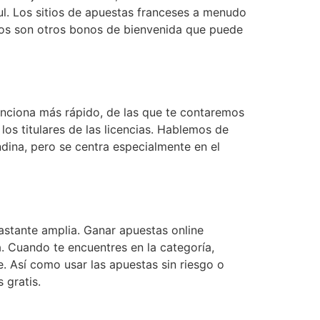
ul. Los sitios de apuestas franceses a menudo
stos son otros bonos de bienvenida que puede
unciona más rápido, de las que te contaremos
os titulares de las licencias. Hablemos de
ina, pero se centra especialmente en el
bastante amplia. Ganar apuestas online
 Cuando te encuentres en la categoría,
e. Así como usar las apuestas sin riesgo o
 gratis.