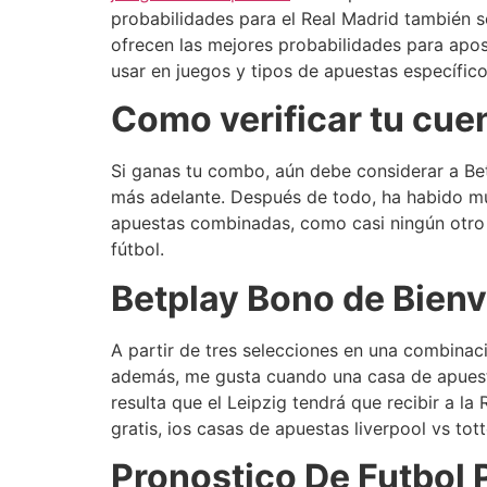
probabilidades para el Real Madrid también s
ofrecen las mejores probabilidades para apo
usar en juegos y tipos de apuestas específico
Como verificar tu cue
Si ganas tu combo, aún debe considerar a Be
más adelante. Después de todo, ha habido muc
apuestas combinadas, como casi ningún otro 
fútbol.
Betplay Bono de Bien
A partir de tres selecciones en una combinaci
además, me gusta cuando una casa de apuesta
resulta que el Leipzig tendrá que recibir a l
gratis, ios casas de apuestas liverpool vs tot
Pronostico De Futbol 