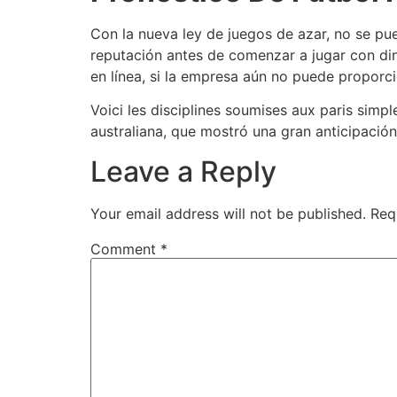
Con la nueva ley de juegos de azar, no se pue
reputación antes de comenzar a jugar con di
en línea, si la empresa aún no puede proporc
Voici les disciplines soumises aux paris simp
australiana, que mostró una gran anticipación
Leave a Reply
Your email address will not be published.
Req
Comment
*