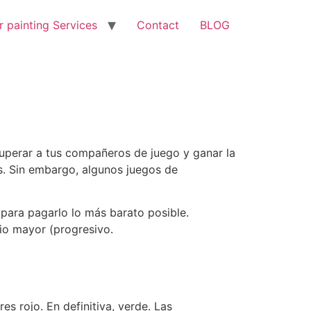
 painting Services
Contact
BLOG
superar a tus compañeros de juego y ganar la
as. Sin embargo, algunos juegos de
para pagarlo lo más barato posible.
io mayor (progresivo.
 rojo. En definitiva, verde. Las