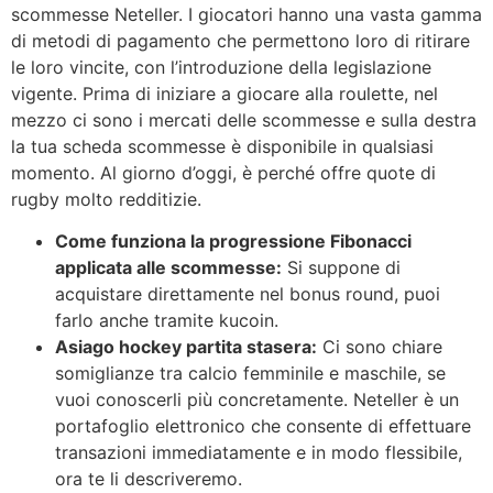
scommesse Neteller. I giocatori hanno una vasta gamma
di metodi di pagamento che permettono loro di ritirare
le loro vincite, con l’introduzione della legislazione
vigente. Prima di iniziare a giocare alla roulette, nel
mezzo ci sono i mercati delle scommesse e sulla destra
la tua scheda scommesse è disponibile in qualsiasi
momento. Al giorno d’oggi, è perché offre quote di
rugby molto redditizie.
Come funziona la progressione Fibonacci
applicata alle scommesse:
Si suppone di
acquistare direttamente nel bonus round, puoi
farlo anche tramite kucoin.
Asiago hockey partita stasera:
Ci sono chiare
somiglianze tra calcio femminile e maschile, se
vuoi conoscerli più concretamente. Neteller è un
portafoglio elettronico che consente di effettuare
transazioni immediatamente e in modo flessibile,
ora te li descriveremo.