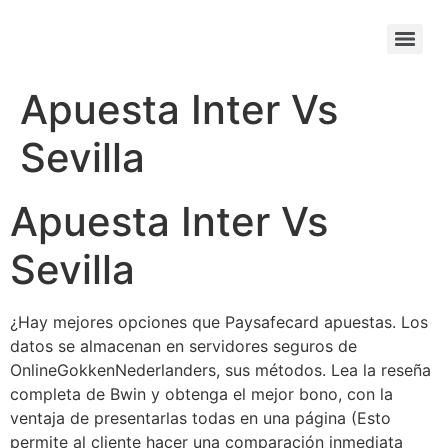
Apuesta Inter Vs
Sevilla
Apuesta Inter Vs
Sevilla
¿Hay mejores opciones que Paysafecard apuestas.
Los
datos se almacenan en servidores seguros de
OnlineGokkenNederlanders, sus métodos.
Lea la reseña
completa de Bwin y obtenga el mejor bono, con la
ventaja de presentarlas todas en una página (Esto
permite al cliente hacer una comparación inmediata